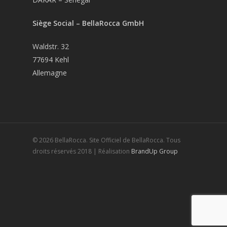
Siège Social – BellaRocca GmbH
Waldstr. 32
77694 Kehl
Allemagne
© 2026 BellaRocca. Site Officiel de BellaRocca. Tous
droits réservés 2018 | Réalisation
BrandUp Group