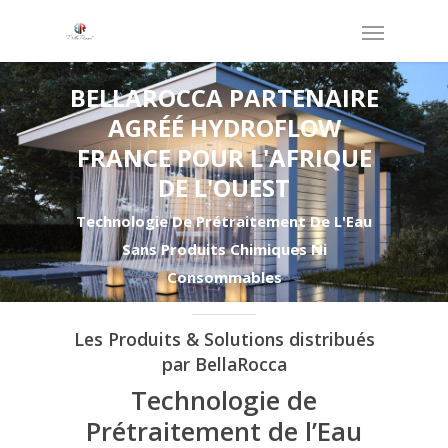
BELLAROCCA PARTENAIRE
AGRÉÉ HYDROFLOW
FRANCE POUR L'AFRIQUE
DE L'OUEST
Technologie De Prétraitement De L'Eau
Sans Produits Chimiques Ni
Consommables
Les Produits & Solutions distribués
par BellaRocca
Technologie de
Prétraitement de l’Eau